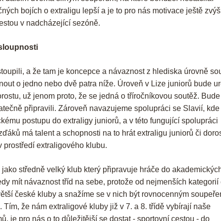
ých bojích o extraligu lepší a je to pro nás motivace ještě zvýš
í cestou v nadcházející sezóně.
osloupnosti
toupili, a že tam je koncepce a návaznost z hlediska úrovně sou
out o jedno nebo dvě patra níže. Úroveň v Lize juniorů bude ur
orostu, už jenom proto, že se jedná o tříročníkovou soutěž. Bude
ečně připravili. Zároveň navazujeme spolupráci se Slavií, kde 
kému postupu do extraligy juniorů, a v této fungující spolupráci
ků má talent a schopnosti na to hrát extraligu juniorů či doros
 prostředí extraligového klubu.
 jako středně velký klub který připravuje hráče do akademických
dy mít návaznost tříd na sebe, protože od nejmenších kategorií 
jvětší české kluby a snažíme se v nich být rovnocenným soupeře
 Tím, že nám extraligové kluby již v 7. a 8. třídě vybírají naše
, je pro nás o to důležitější se dostat - sportovní cestou - do