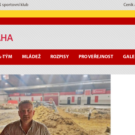
š sportovní klub
Ceník
A-TÝM
MLÁDEŽ
ROZPISY
PRO VEŘEJNOST
GALE