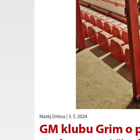
Matěj Drtina |
3. 5. 2024
GM klubu Grim o p