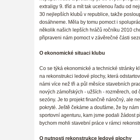
extraligy 9. tříd a mít tak ucelenou řadu od 
30 nejlepších klubů v republice, takže posloup
dosáhneme. Měla by tomu pomoct i spolupráce s
několik našich lepších hráčů ročníku 2010 chod
připraveni nám pomoct v závěrečné části sezóny
O ekonomické situaci klubu
Co se týká ekonomické a technické stránky klu
na rekonstrukci ledové plochy, která odstartov
námi více než tři a půl měsíce stavebních pra
nových zámořských - užších - rozměrech, od č
sezóny. Je to projekt finančně náročný, ale n
pokryté. Ještě čekáme a doufáme, že by nám 
sportovní agenturu, kam jsme podali žádost p
bychom mohli stavební práce v rámci rekonstruk
O nutnosti rekonstrukce ledové plochy