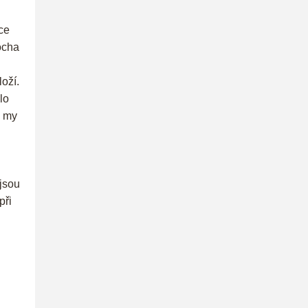
ce
ocha
loží.
lo
a my
 jsou
při