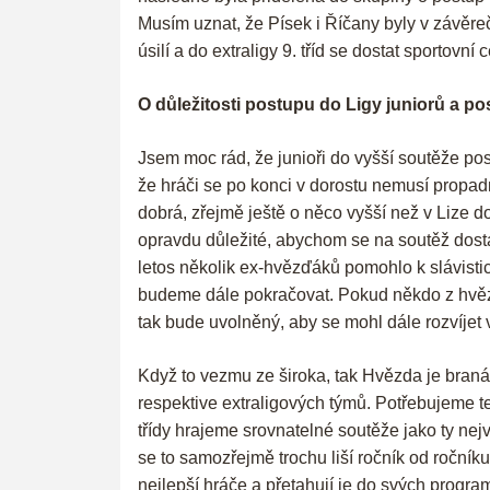
Musím uznat, že Písek i Říčany byly v závěrečn
úsilí a do extraligy 9. tříd se dostat sportovn
O důležitosti postupu do Ligy juniorů a p
Jsem moc rád, že junioři do vyšší soutěže pos
že hráči se po konci v dorostu nemusí propadn
dobrá, zřejmě ještě o něco vyšší než v Lize d
opravdu důležité, abychom se na soutěž dostat
letos několik ex-hvězďáků pomohlo k slávistic
budeme dále pokračovat. Pokud někdo z hvězďá
tak bude uvolněný, aby se mohl dále rozvíjet v
Když to vezmu ze široka, tak Hvězda je braná
respektive extraligových týmů. Potřebujeme te
třídy hrajeme srovnatelné soutěže jako ty ne
se to samozřejmě trochu liší ročník od ročníku.
nejlepší hráče a přetahují je do svých programů