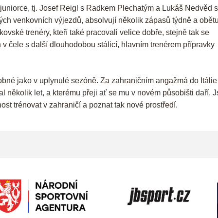
 a juniorce, tj. Josef Reigl s Radkem Plechatým a Lukáš Nedvěd s
ých venkovních výjezdů, absolvují několik zápasů týdně a obětu
ké trenéry, kteří také pracovali velice dobře, stejně tak se
 v čele s další dlouhodobou stálicí, hlavním trenérem přípravky
obné jako v uplynulé sezóně. Za zahraničním angažmá do Itálie
 několik let, a kterému přeji ať se mu v novém působišti daří. 
nost trénovat v zahraničí a poznat tak nové prostředí.