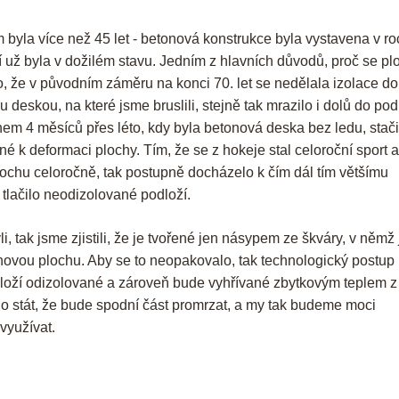
 byla více než 45 let - betonová konstrukce byla vystavena v ro
í už byla v dožilém stavu. Jedním z hlavních důvodů, proč se pl
to, že v původním záměru na konci 70. let se nedělala izolace do
deskou, na které jsme bruslili, stejně tak mrazilo i dolů do pod
hem 4 měsíců přes léto, kdy byla betonová deska bez ledu, stači
é k deformaci plochy. Tím, že se z hokeje stal celoroční sport 
lochu celoročně, tak postupně docházelo k čím dál tím většímu
tlačilo neodizolované podloží.
i, tak jsme zjistili, že je tvořené jen násypem ze škváry, v němž
onovou plochu. Aby se to neopakovalo, tak technologický postup 
dloží odizolované a zároveň bude vyhřívané zbytkovým teplem z
 stát, že bude spodní část promrzat, a my tak budeme moci
využívat.