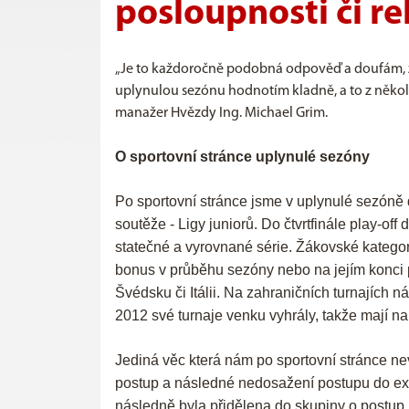
posloupnosti či r
„Je to každoročně podobná odpověď a doufám, že
uplynulou sezónu hodnotím kladně, a to z někol
manažer Hvězdy Ing. Michael Grim.
O sportovní stránce uplynulé sezóny
Po sportovní stránce jsme v uplynulé sezóně 
soutěže - Ligy juniorů. Do čtvrtfinále play-off
statečné a vyrovnané série. Žákovské kategori
bonus v průběhu sezóny nebo na jejím konci po
Švédsku či Itálii. Na zahraničních turnajích n
2012 své turnaje venku vyhrály, takže mají 
Jediná věc která nám po sportovní stránce nev
postup a následné nedosažení postupu do extra
následně byla přidělena do skupiny o postup