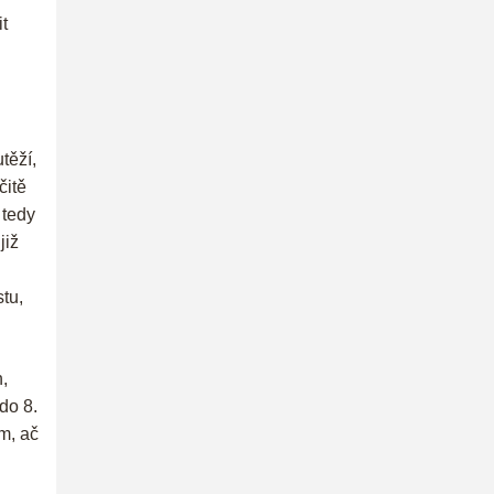
it
těží,
čitě
 tedy
již
tu,
,
do 8.
m, ač