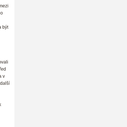
 mezi
ho
a být
ovali
před
a v
další
k