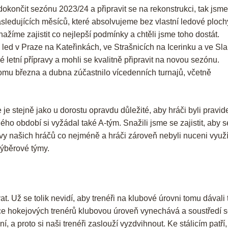
okončit sezónu 2023/24 a připravit se na rekonstrukci, tak jsme
následujících měsíců, které absolvujeme bez vlastní ledové ploch
ažíme zajistit co nejlepší podmínky a chtěli jsme toho dostát.
 led v Praze na Kateřinkách, ve Strašnicích na Icerinku a ve Sl
etní přípravy a mohli se kvalitně připravit na novou sezónu.
omu března a dubna zúčastnilo vícedenních turnajů, včetně
je stejně jako u dorostu opravdu důležité, aby hráči byli pravid
ho období si vyžádal také A-tým. Snažili jsme se zajistit, aby s
avy našich hráčů co nejméně a hráči zároveň nebyli nuceni využ
výběrové týmy.
Už se tolik nevidí, aby trenéři na klubové úrovni tomu dávali t
íce hokejových trenérů klubovou úroveň vynechává a soustředí 
í, a proto si naši trenéři zaslouží vyzdvihnout. Ke stálicím patří,