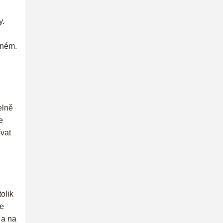
y.
aném.
elně
e
ívat
olik
se
 a na