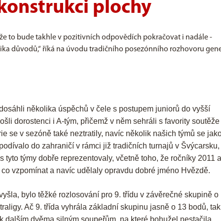
ekonstrukci plochy
 to bude takhle v pozitivních odpovědích pokračovat i nadále -
ika důvodů,“ říká na úvodu tradičního posezónního rozhovoru gene
dosáhli několika úspěchů v čele s postupem juniorů do vyšší
 došli dorostenci i A-tým, přičemž v něm sehráli s favority soutěže
e se v sezóně také neztratily, navíc několik našich týmů se jak
dívalo do zahraničí v rámci již tradičních turnajů v Švýcarsku,
ás tyto týmy dobře reprezentovaly, včetně toho, že ročníky 2011 
na co vzpomínat a navíc udělaly opravdu dobré jméno Hvězdě.
yšla, bylo těžké rozlosování pro 9. třídu v závěrečné skupině o
ligy. Ač 9. třída vyhrála základní skupinu jasně o 13 bodů, tak
 k dalším dvěma silným soupeřům, na které bohužel nestačila.