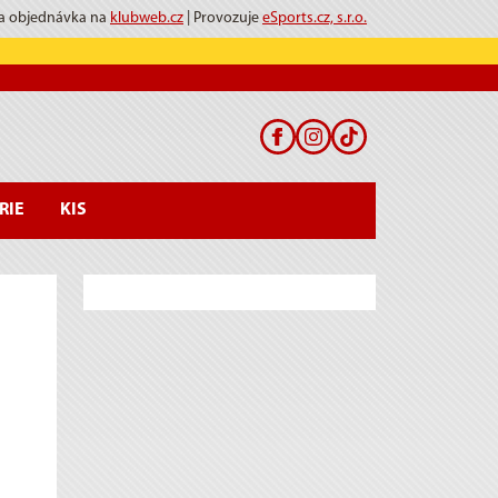
 a objednávka na
klubweb.cz
| Provozuje
eSports.cz, s.r.o.
RIE
KIS