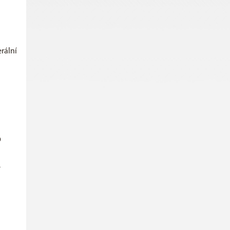
rální
o
a