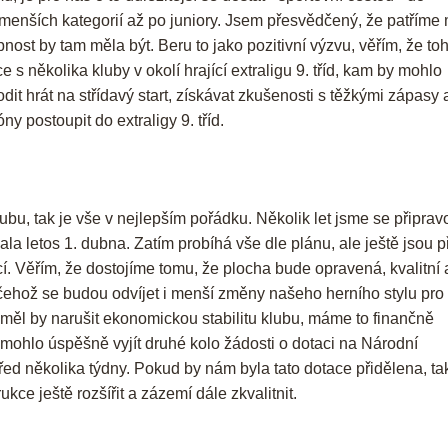
nejmenších kategorií až po juniory. Jsem přesvědčený, že patříme
nost by tam měla být. Beru to jako pozitivní výzvu, věřím, že to
 několika kluby v okolí hrající extraligu 9. tříd, kam by mohlo
it hrát na střídavý start, získávat zkušenosti s těžkými zápasy 
 postoupit do extraligy 9. tříd.
bu, tak je vše v nejlepším pořádku. Několik let jsme se připrav
ala letos 1. dubna. Zatím probíhá vše dle plánu, ale ještě jsou 
cí. Věřím, že dostojíme tomu, že plocha bude opravená, kvalitní 
ehož se budou odvíjet i menší změny našeho herního stylu pro 
eměl by narušit ekonomickou stabilitu klubu, máme to finančně
mohlo úspěšně vyjít druhé kolo žádosti o dotaci na Národní
řed několika týdny. Pokud by nám byla tato dotace přidělena, ta
ce ještě rozšířit a zázemí dále zkvalitnit.