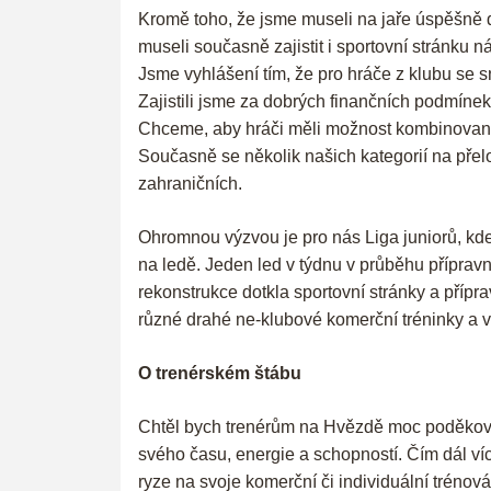
Kromě toho, že jsme museli na jaře úspěšně d
museli současně zajistit i sportovní stránku 
Jsme vyhlášení tím, že pro hráče z klubu se sn
Zajistili jsme za dobrých finančních podmínek
Chceme, aby hráči měli možnost kombinované l
Současně se několik našich kategorií na přel
zahraničních.
Ohromnou výzvou je pro nás Liga juniorů, kde 
na ledě. Jeden led v týdnu v průběhu přípravné
rekonstrukce dotkla sportovní stránky a přípr
různé drahé ne-klubové komerční tréninky a 
O trenérském štábu
Chtěl bych trenérům na Hvězdě moc poděkovat. 
svého času, energie a schopností. Čím dál v
ryze na svoje komerční či individuální trénován