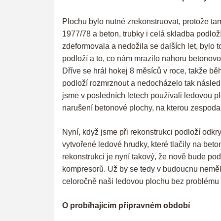
Plochu bylo nutné zrekonstruovat, protože tam
1977/78 a beton, trubky i celá skladba podlož
zdeformovala a nedožila se dalších let, bylo 
podloží a to, co nám mrazilo nahoru betonovou 
Dříve se hrál hokej 8 měsíců v roce, takže bě
podloží rozmrznout a nedocházelo tak následn
jsme v posledních letech používali ledovou p
narušení betonové plochy, na kterou zespoda 
Nyní, když jsme při rekonstrukci podloží odkryl
vytvořené ledové hrudky, které tlačily na bet
rekonstrukci je nyní takový, že nově bude po
kompresorů. Už by se tedy v budoucnu nemělo
celoročně naši ledovou plochu bez problému 
O probíhajícím přípravném období