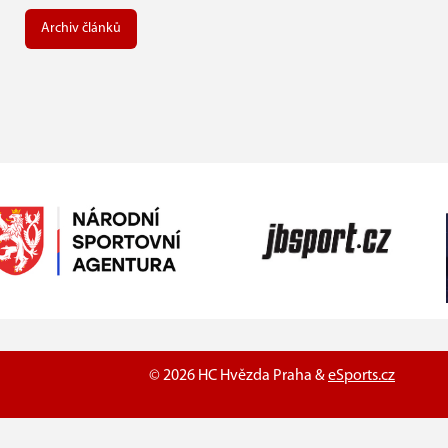
Archiv článků
© 2026 HC Hvězda Praha &
eSports.cz