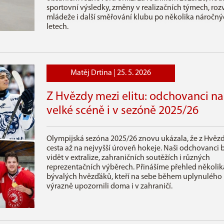
sportovní výsledky, změny v realizačních týmech, roz
mládeže i další směřování klubu po několika náročný
letech.
Matěj Drtina |
25. 5. 2026
Z Hvězdy mezi elitu: odchovanci na
velké scéně i v sezóně 2025/26
Olympijská sezóna 2025/26 znovu ukázala, že z Hvěz
cesta až na nejvyšší úroveň hokeje. Naši odchovanci b
vidět v extralize, zahraničních soutěžích i různých
reprezentačních výběrech. Přinášíme přehled několik
bývalých hvězďáků, kteří na sebe během uplynulého 
výrazně upozornili doma i v zahraničí.