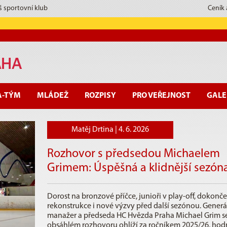
š sportovní klub
Ceník
A-TÝM
MLÁDEŽ
ROZPISY
PRO VEŘEJNOST
GALE
Matěj Drtina |
4. 6. 2026
Rozhovor s předsedou Michaelem
Grimem: Úspěšná a klidnější sezón
Dorost na bronzové příčce, junioři v play-off, dokonč
rekonstrukce i nové výzvy před další sezónou. Generá
manažer a předseda HC Hvězda Praha Michael Grim s
obsáhlém rozhovoru ohlíží za ročníkem 2025/26, hod