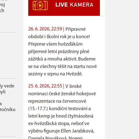
voj
ch
26. 6. 2026, 22:59 |
Přípravné
období i školní rok je u konce!
Přejeme všem hvězďákům
příjemné letní prázdniny plné
zážitků a mnoha aktivit. Budeme
se na všechny těšit na startu nové
sezóny v srpnu na Hvězdě.
25. 6. 2026, 22:55 |
dy vede
V široké
yli
nominaci české ženské hokejové
reprezentace na červencové
a
(15.-17.7.) kondiční testování a
ročníku
letní kemp je hned čtyřnásobná
ex-hvězďácká stopa, neboť ve
výběru figuruje Ellen Jarabková,
Daniela Nováková, Noemi