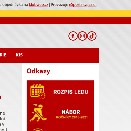
 a objednávka na
klubweb.cz
| Provozuje
eSports.cz, s.r.o.
RIE
KIS
Odkazy
a
ené
lní
e v
notí