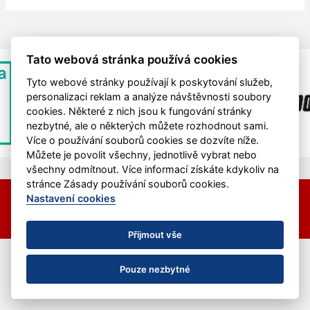
Tato webová stránka používá cookies
Tyto webové stránky používají k poskytování služeb,
personalizaci reklam a analýze návštěvnosti soubory
cookies. Některé z nich jsou k fungování stránky
nezbytné, ale o některých můžete rozhodnout sami.
Více o používání souborů cookies se dozvíte níže.
Můžete je povolit všechny, jednotlivě vybrat nebo
všechny odmítnout. Více informací získáte kdykoliv na
stránce Zásady používání souborů cookies.
© 2026 HC Hvězda Praha &
eSports.cz
Nastavení cookies
Nastavení cookies
RSS
Přijmout vše
Pouze nezbytné