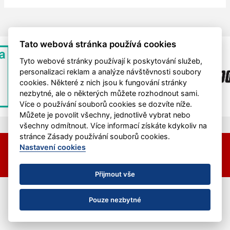
Tato webová stránka používá cookies
Tyto webové stránky používají k poskytování služeb,
personalizaci reklam a analýze návštěvnosti soubory
cookies. Některé z nich jsou k fungování stránky
nezbytné, ale o některých můžete rozhodnout sami.
Více o používání souborů cookies se dozvíte níže.
Můžete je povolit všechny, jednotlivě vybrat nebo
všechny odmítnout. Více informací získáte kdykoliv na
stránce Zásady používání souborů cookies.
© 2026 HC Hvězda Praha &
eSports.cz
Nastavení cookies
Nastavení cookies
RSS
Přijmout vše
Pouze nezbytné