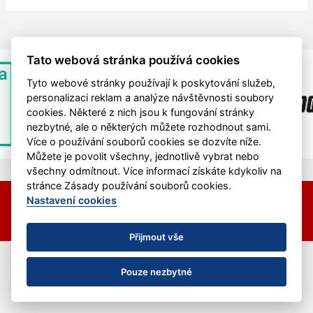
Tato webová stránka používá cookies
Tyto webové stránky používají k poskytování služeb,
personalizaci reklam a analýze návštěvnosti soubory
cookies. Některé z nich jsou k fungování stránky
nezbytné, ale o některých můžete rozhodnout sami.
Více o používání souborů cookies se dozvíte níže.
Můžete je povolit všechny, jednotlivě vybrat nebo
všechny odmítnout. Více informací získáte kdykoliv na
stránce Zásady používání souborů cookies.
© 2026 HC Hvězda Praha &
eSports.cz
Nastavení cookies
Nastavení cookies
RSS
Přijmout vše
Pouze nezbytné