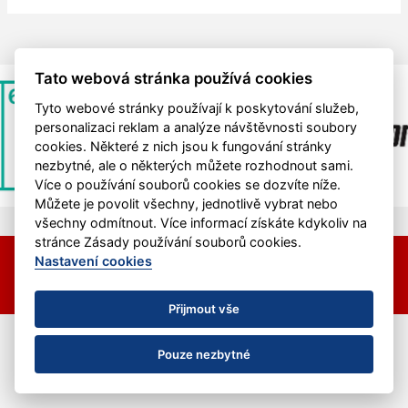
Tato webová stránka používá cookies
Tyto webové stránky používají k poskytování služeb,
personalizaci reklam a analýze návštěvnosti soubory
cookies. Některé z nich jsou k fungování stránky
nezbytné, ale o některých můžete rozhodnout sami.
Více o používání souborů cookies se dozvíte níže.
Můžete je povolit všechny, jednotlivě vybrat nebo
všechny odmítnout. Více informací získáte kdykoliv na
stránce Zásady používání souborů cookies.
© 2026 HC Hvězda Praha &
eSports.cz
Nastavení cookies
Nastavení cookies
RSS
Přijmout vše
Pouze nezbytné