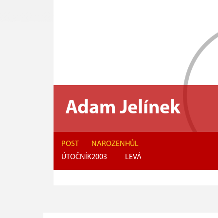
Adam Jelínek
POST
NAROZEN
HŮL
ÚTOČNÍK
2003
LEVÁ