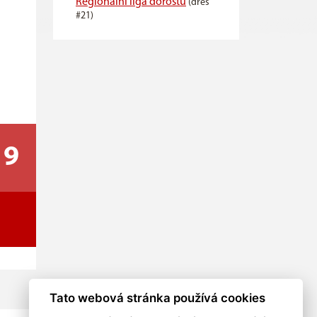
Regionální liga dorostu
(dres
#21)
9
Tato webová stránka používá cookies