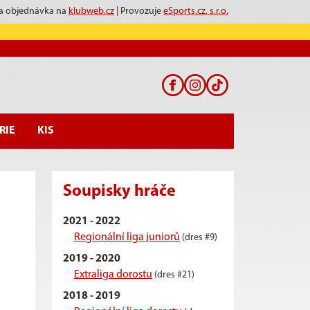
 a objednávka na
klubweb.cz
| Provozuje
eSports.cz, s.r.o.
RIE
KIS
Soupisky hráče
2021 - 2022
Regionální liga juniorů
(dres #9)
2019 - 2020
Extraliga dorostu
(dres #21)
2018 - 2019