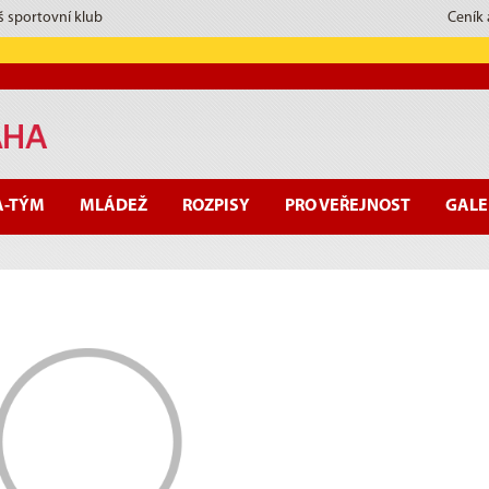
š sportovní klub
Ceník
A-TÝM
MLÁDEŽ
ROZPISY
PRO VEŘEJNOST
GALE