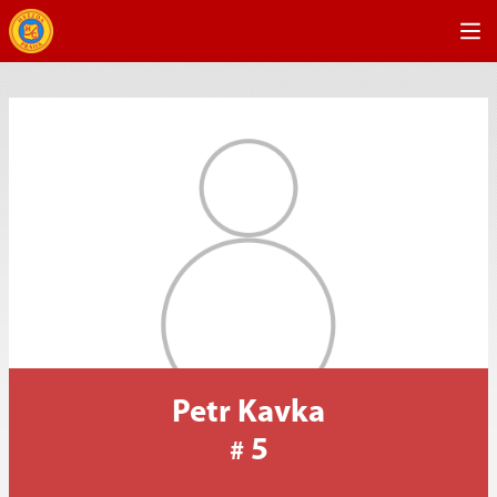
Petr Kavka
5
#