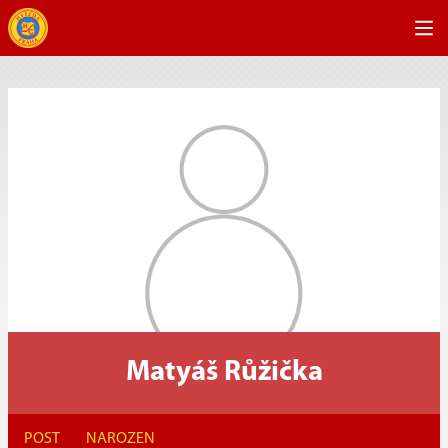
Matyáš Růžička
POST
NAROZEN