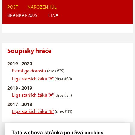
POST
NAROZEN
HŮL
BRANKÁŘ
2005
LEVÁ
Soupisky hráče
2019 - 2020
Extraliga dorostu
(dres #29)
Liga starších žáků "A"
(dres #30)
2018 - 2019
Liga starších žáků "A"
(dres #31)
2017 - 2018
Liga starších žáků "B"
(dres #31)
Tato webová stránka používá cookies