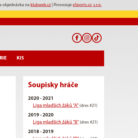
 a objednávka na
klubweb.cz
| Provozuje
eSports.cz, s.r.o.
RIE
KIS
Soupisky hráče
2020 - 2021
Liga mladších žáků "A"
(dres #21)
2019 - 2020
Liga mladších žáků "B"
(dres #21)
2018 - 2019