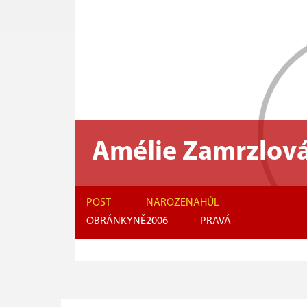
Amélie Zamrzlov
POST
NAROZENA
HŮL
OBRÁNKYNĚ
2006
PRAVÁ