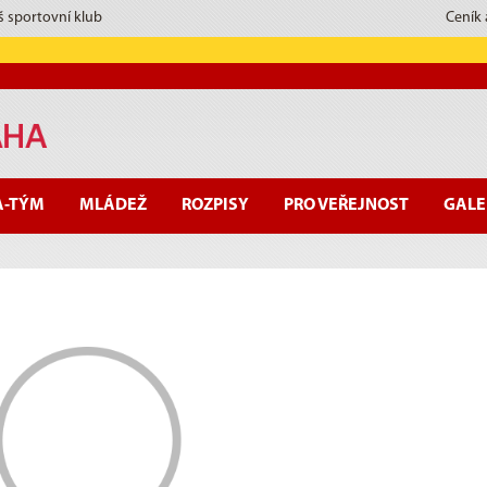
š sportovní klub
Ceník
A-TÝM
MLÁDEŽ
ROZPISY
PRO VEŘEJNOST
GALE