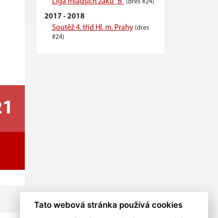
Liga mladších žáků "B"
(dres #24)
2017 - 2018
Soutěž 4. tříd Hl. m. Prahy
(dres
#24)
21
Tato webová stránka používá cookies