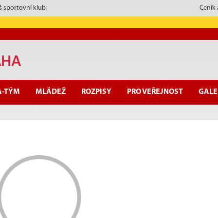
š sportovní klub
Ceník
A-TÝM
MLÁDEŽ
ROZPISY
PRO VEŘEJNOST
GALE