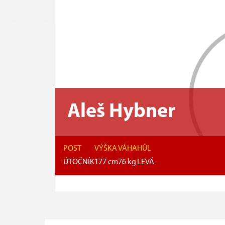
Aleš Hybner
POST
VÝŠKA
VÁHA
HŮL
ÚTOČNÍK
177
cm
76
kg
LEVÁ