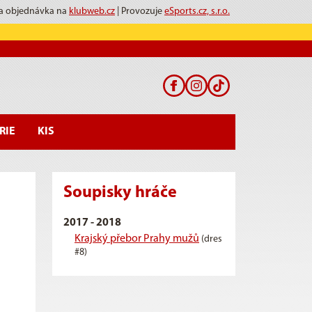
 a objednávka na
klubweb.cz
| Provozuje
eSports.cz, s.r.o.
RIE
KIS
Soupisky hráče
2017 - 2018
Krajský přebor Prahy mužů
(dres
#8)