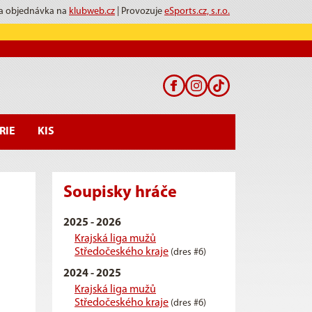
 a objednávka na
klubweb.cz
| Provozuje
eSports.cz, s.r.o.
RIE
KIS
Soupisky hráče
2025 - 2026
Krajská liga mužů
Středočeského kraje
(dres #6)
2024 - 2025
Krajská liga mužů
Středočeského kraje
(dres #6)