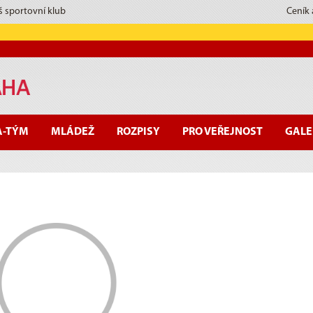
š sportovní klub
Ceník
A-TÝM
MLÁDEŽ
ROZPISY
PRO VEŘEJNOST
GALE