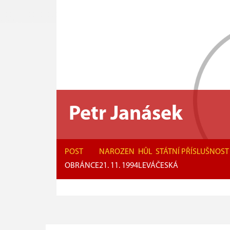
Petr Janásek
POST
NAROZEN
HŮL
STÁTNÍ PŘÍSLUŠNOST
OBRÁNCE
21. 11. 1994
LEVÁ
ČESKÁ