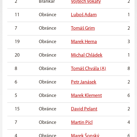
2
Brankář
Vojtěch Vokatý
22. 4
11
Obránce
Luboš Adam
11. 3
7
Obránce
Tomáš Grim
24. 4
19
Obránce
Marek Herna
3. 9.
20
Obránce
Michal Chládek
11. 1
8
Obránce
Tomáš Chvála (A)
8. 11
6
Obránce
Petr Janásek
21. 
5
Obránce
Marek Klement
6. 1.
15
Obránce
David Pelant
29. 
7
Obránce
Martin Pícl
4. 7.
4
Obránce
Marek Šonský
6. 3.