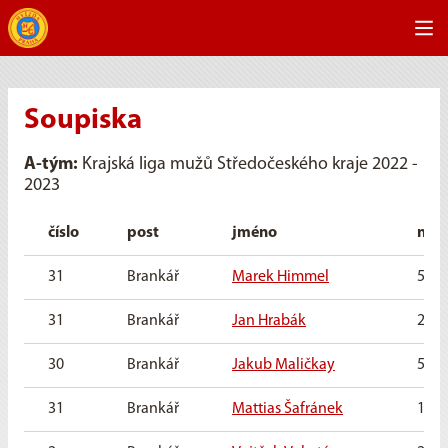
Soupiska
A-tým:
Krajská liga mužů Středočeského kraje 2022 -
2023
číslo
post
jméno
nar
31
Brankář
Marek Himmel
5. 2.
31
Brankář
Jan Hrabák
22. 9
30
Brankář
Jakub Maličkay
5. 11
31
Brankář
Mattias Šafránek
16. 3