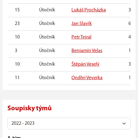
15
Útočník
Lukáš Procházka
31. 7
23
Útočník
Jan Slavík
6. 12
10
Útočník
Petr Tejral
4. 1.
3
Útočník
Benjamín Velas
16. 3
10
Útočník
Štěpán Veselý
3. 4.
11
Útočník
Ondřej Veverka
19. 
Soupisky týmů