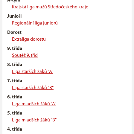
A-tým
Krajská liga mužů Středočeského kraje
Junioři
Regionální liga juniorů
Dorost
Extraliga dorostu
9. třída
Soutěž 9. tříd
8. třída
Liga starších žáků "A"
7. třída
Liga starších žáků "B"
6. třída
Liga mladších žáků "A"
5. třída
Liga mladších žáků "B"
4. třída