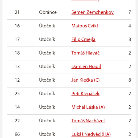
21
Obránce
Semen Zemchenkov
7. 5.
16
Útočník
Matouš Cvikl
4. 9.
17
Útočník
Filip Čmejla
8. 11
18
Útočník
Tomáš Hlaváč
23. 8
13
Útočník
Damien Hradil
23. 
12
Útočník
Jan Klečka (C)
8. 11
25
Útočník
Petr Klepáček
2. 8.
14
Útočník
Michal Láska (A)
23. 4
22
Útočník
Tomáš Nacházel
22. 3
96
Útočník
Lukáš Nedvěd (HA)
28. 3