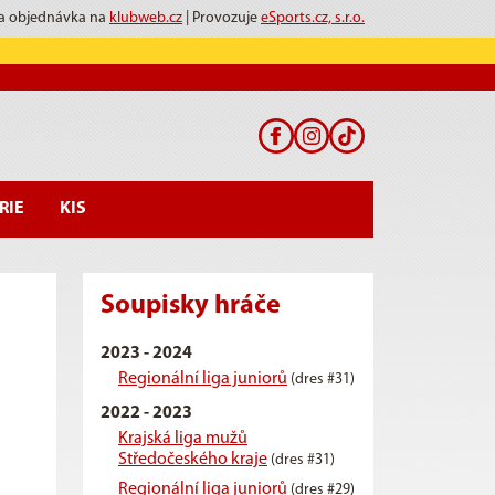
 a objednávka na
klubweb.cz
| Provozuje
eSports.cz, s.r.o.
RIE
KIS
Soupisky hráče
2023 - 2024
Regionální liga juniorů
(dres #31)
2022 - 2023
Krajská liga mužů
Středočeského kraje
(dres #31)
Regionální liga juniorů
(dres #29)