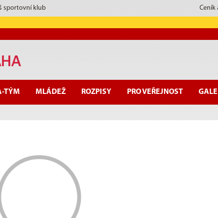
š sportovní klub
Ceník
A-TÝM
MLÁDEŽ
ROZPISY
PRO VEŘEJNOST
GALE