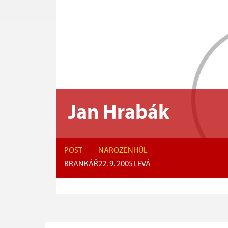
Jan Hrabák
POST
NAROZEN
HŮL
BRANKÁŘ
22. 9. 2005
LEVÁ