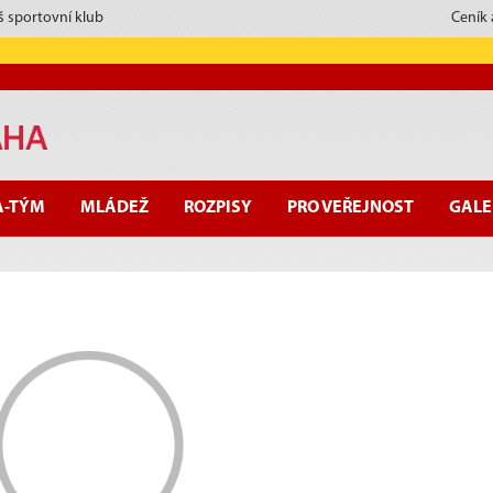
š sportovní klub
Ceník
A-TÝM
MLÁDEŽ
ROZPISY
PRO VEŘEJNOST
GALE