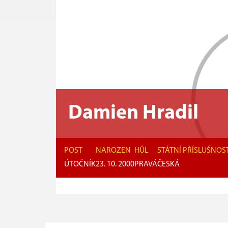
Damien Hradil
POST
NAROZEN
HŮL
STÁTNÍ PŘÍSLUŠNOS
ÚTOČNÍK
23. 10. 2000
PRAVÁ
ČESKÁ