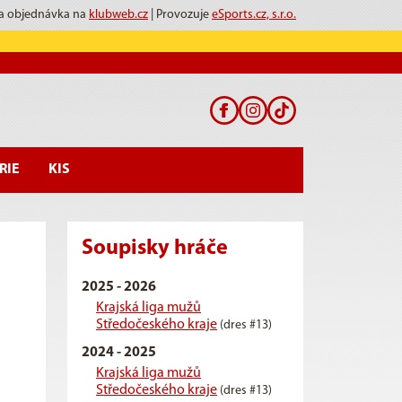
 a objednávka na
klubweb.cz
| Provozuje
eSports.cz, s.r.o.
RIE
KIS
Soupisky hráče
2025 - 2026
Krajská liga mužů
Středočeského kraje
(dres #13)
2024 - 2025
Krajská liga mužů
Středočeského kraje
(dres #13)