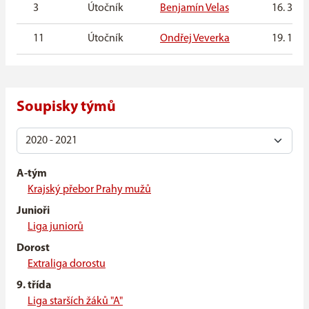
3
Útočník
Benjamín Velas
16. 3. 1
11
Útočník
Ondřej Veverka
19. 10. 
Soupisky týmů
A-tým
Krajský přebor Prahy mužů
Junioři
Liga juniorů
Dorost
Extraliga dorostu
9. třída
Liga starších žáků "A"