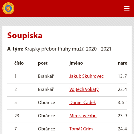
Soupiska
A-tým:
Krajský přebor Prahy mužů 2020 - 2021
číslo
post
jméno
naroze
1
Brankář
Jakub Skuhrovec
13. 7. 1
2
Brankář
Vojtěch Vokatý
22. 4. 1
5
Obránce
Daniel Čadek
3. 5. 199
23
Obránce
Miroslav Erbrt
23. 9. 1
7
Obránce
Tomáš Grim
24. 4. 1