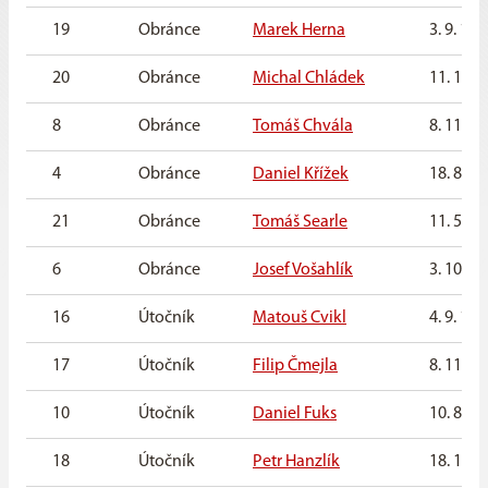
19
Obránce
Marek Herna
3. 9. 199
20
Obránce
Michal Chládek
11. 1. 1
8
Obránce
Tomáš Chvála
8. 11. 1
4
Obránce
Daniel Křížek
18. 8. 1
21
Obránce
Tomáš Searle
11. 5. 2
6
Obránce
Josef Vošahlík
3. 10. 1
16
Útočník
Matouš Cvikl
4. 9. 199
17
Útočník
Filip Čmejla
8. 11. 1
10
Útočník
Daniel Fuks
10. 8. 1
18
Útočník
Petr Hanzlík
18. 11. 