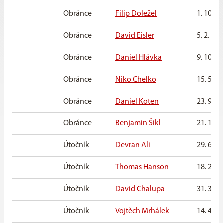
Obránce
Filip Doležel
1. 10. 2
Obránce
David Eisler
5. 2. 20
Obránce
Daniel Hlávka
9. 10. 2
Obránce
Niko Chelko
15. 5. 2
Obránce
Daniel Koten
23. 9. 2
Obránce
Benjamin Šikl
21. 1. 2
Útočník
Devran Ali
29. 6. 2
Útočník
Thomas Hanson
18. 2. 2
Útočník
David Chalupa
31. 3. 2
Útočník
Vojtěch Mrhálek
14. 4. 2