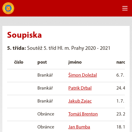
Soupiska
5. třída:
Soutěž 5. tříd Hl. m. Prahy 2020 - 2021
číslo
post
jméno
naroze
Brankář
Šimon Doležal
6. 7. 20
Brankář
Patrik Drbal
24. 4. 2
Brankář
Jakub Zajac
1. 7. 20
Obránce
Tomáš Brenton
23. 2. 2
Obránce
Jan Bumba
18. 10. 