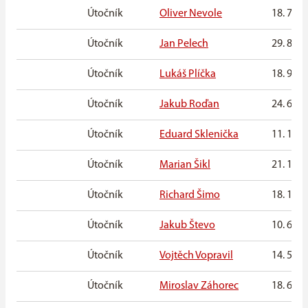
Útočník
Oliver Nevole
18. 7. 2
Útočník
Jan Pelech
29. 8. 2
Útočník
Lukáš Plíčka
18. 9. 2
Útočník
Jakub Roďan
24. 6. 2
Útočník
Eduard Sklenička
11. 11. 
Útočník
Marian Šikl
21. 1. 2
Útočník
Richard Šimo
18. 1. 2
Útočník
Jakub Števo
10. 6. 2
Útočník
Vojtěch Vopravil
14. 5. 2
Útočník
Miroslav Záhorec
18. 6. 2