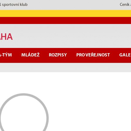
š sportovní klub
Ceník
A-TÝM
MLÁDEŽ
ROZPISY
PRO VEŘEJNOST
GALE