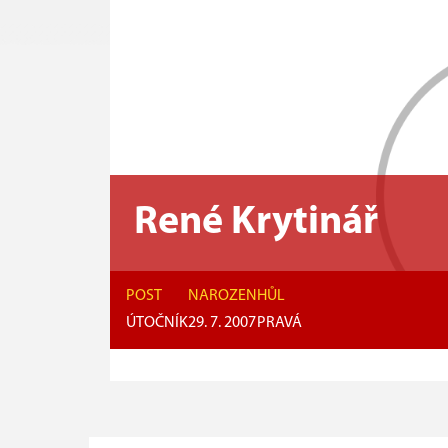
René Krytinář
POST
NAROZEN
HŮL
ÚTOČNÍK
29. 7. 2007
PRAVÁ