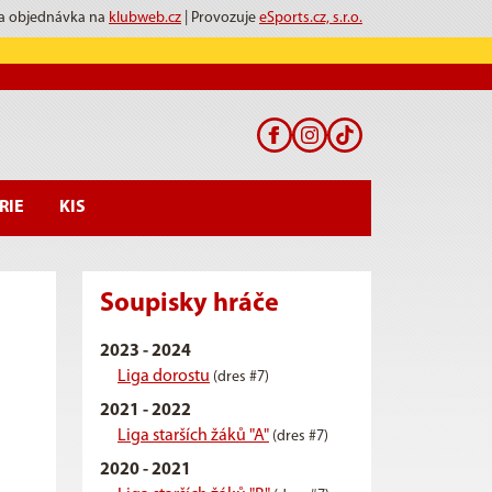
 a objednávka na
klubweb.cz
| Provozuje
eSports.cz, s.r.o.
RIE
KIS
Soupisky hráče
2023 - 2024
Liga dorostu
(dres #7)
2021 - 2022
Liga starších žáků "A"
(dres #7)
2020 - 2021