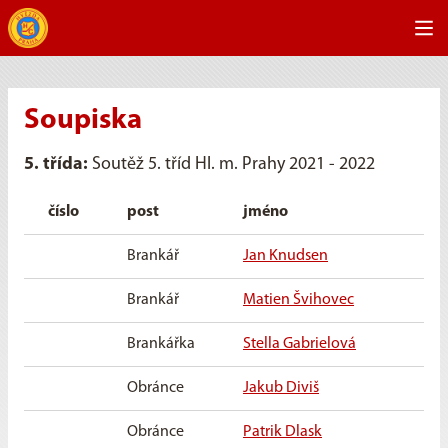
Soupiska
5. třída:
Soutěž 5. tříd Hl. m. Prahy 2021 - 2022
číslo
post
jméno
na
Brankář
Jan Knudsen
20
Brankář
Matien Švihovec
15.
Brankářka
Stella Gabrielová
29.
Obránce
Jakub Diviš
21.
Obránce
Patrik Dlask
1. 