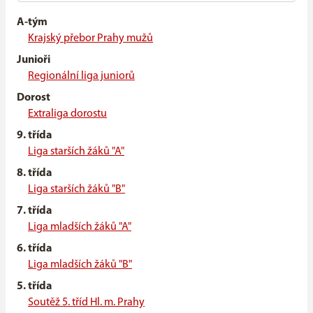
A-tým
Krajský přebor Prahy mužů
Junioři
Regionální liga juniorů
Dorost
Extraliga dorostu
9. třída
Liga starších žáků "A"
8. třída
Liga starších žáků "B"
7. třída
Liga mladších žáků "A"
6. třída
Liga mladších žáků "B"
5. třída
Soutěž 5. tříd Hl. m. Prahy