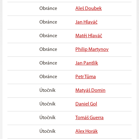
Obránce
Aleš Doubek
1. 
Obránce
Jan Hlaváč
20
Obránce
Matěj Hlaváč
20
Obránce
Philip Martynov
20
Obránce
Jan Pantlík
27.
Obránce
Petr Tůma
9. 
Útočník
Matyáš Domin
16.
Útočník
Daniel Gol
7. 
Útočník
Tomáš Guerra
6. 
Útočník
Alex Horák
20