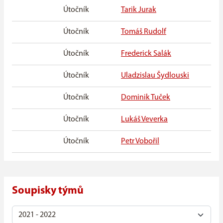
Útočník
Tarik Jurak
3. 
Útočník
Tomáš Rudolf
20
Útočník
Frederick Salák
29.
Útočník
Uladzislau Šydlouski
9. 
Útočník
Dominik Tuček
20
Útočník
Lukáš Veverka
11.
Útočník
Petr Vobořil
22.
Soupisky týmů