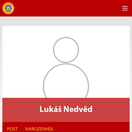
Lukáš Nedvěd
POST
NAROZEN
HŮL